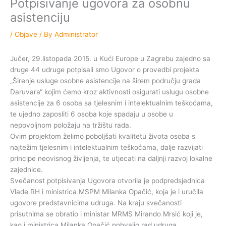
Potpisivanje ugovora za osobnu
asistenciju
/
Objave
/ By
Administrator
Jučer, 29.listopada 2015. u Kući Europe u Zagrebu zajedno sa
druge 44 udruge potpisali smo Ugovor o provedbi projekta
„Širenje usluge osobne asistencije na širem području grada
Daruvara“ kojim ćemo kroz aktivnosti osigurati uslugu osobne
asistencije za 6 osoba sa tjelesnim i intelektualnim teškoćama,
te ujedno zaposliti 6 osoba koje spadaju u osobe u
nepovoljnom položaju na tržištu rada.
Ovim projektom želimo poboljšati kvalitetu života osoba s
najtežim tjelesnim i intelektualnim teškoćama, dalje razvijati
principe neovisnog življenja, te utjecati na daljnji razvoj lokalne
zajednice.
Svečanost potpisivanja Ugovora otvorila je podpredsjednica
Vlade RH i ministrica MSPM Milanka Opačić, koja je i uručila
ugovore predstavnicima udruga. Na kraju svečanosti
prisutnima se obratio i ministar MRMS Mirando Mrsić koji je,
kao i ministrica Milanka Opačić pohvalio rad udruga.