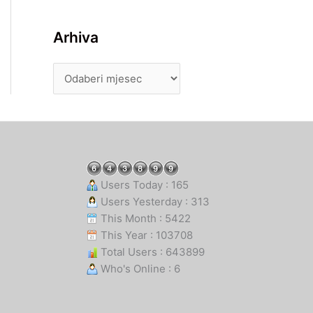
Arhiva
Users Today : 165
Users Yesterday : 313
This Month : 5422
This Year : 103708
Total Users : 643899
Who's Online : 6