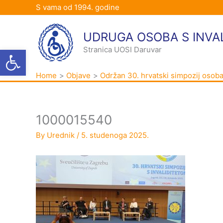
Skip
S vama od 1994. godine
to
content
UDRUGA OSOBA S INVA
Open toolbar
Stranica UOSI Daruvar
Home
Objave
Održan 30. hrvatski simpozij osoba
1000015540
By
Urednik
/
5. studenoga 2025.