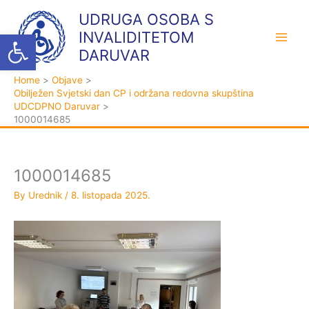
Skip
K
A
UDRUGA OSOBA S
to
a
r
Open toolbar
INVALIDITETOM
content
t
h
DARUVAR
e
i
Home
Objave
g
v
Obilježen Svjetski dan CP i održana redovna skupština
o
a
UDCDPNO Daruvar
1000014685
r
i
j
1000014685
e
By
Urednik
/
8. listopada 2025.