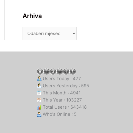
Arhiva
Users Today : 477
Users Yesterday : 595
This Month : 4941
This Year : 103227
Total Users : 643418
Who's Online : 5