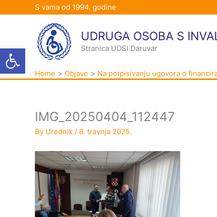
Skip
S vama od 1994. godine
to
content
UDRUGA OSOBA S INVA
Open toolbar
Stranica UOSI Daruvar
Home
Objave
Na potpisivanju ugovora o financir
IMG_20250404_112447
By
Urednik
/
8. travnja 2025.