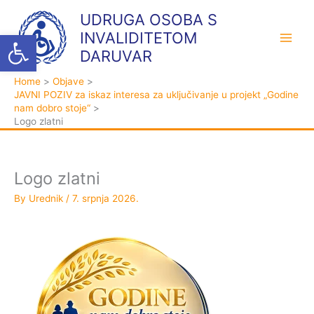
Skip
K
A
UDRUGA OSOBA S
to
a
r
Open toolbar
INVALIDITETOM
content
t
h
DARUVAR
e
i
Home
Objave
g
v
JAVNI POZIV za iskaz interesa za uključivanje u projekt „Godine
o
a
nam dobro stoje“
Logo zlatni
r
i
j
Logo zlatni
e
By
Urednik
/
7. srpnja 2026.