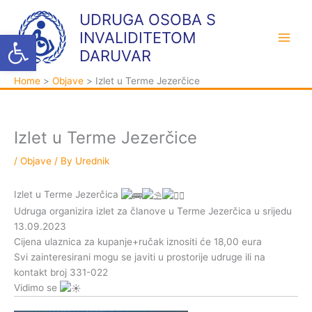
Skip
K
A
UDRUGA OSOBA S
to
a
r
Open toolbar
INVALIDITETOM
content
t
h
DARUVAR
e
i
Home
Objave
Izlet u Terme Jezerčice
g
v
o
a
r
Izlet u Terme Jezerčice
i
j
/
Objave
/ By
Urednik
e
Izlet u Terme Jezerčica
Udruga organizira izlet za članove u Terme Jezerčica u srijedu
13.09.2023
Cijena ulaznica za kupanje+ručak iznositi će 18,00 eura
Svi zainteresirani mogu se javiti u prostorije udruge ili na
kontakt broj 331-022
Vidimo se