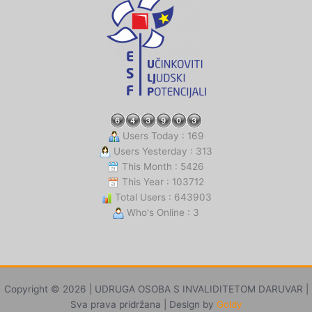
Users Today : 169
Users Yesterday : 313
This Month : 5426
This Year : 103712
Total Users : 643903
Who's Online : 3
Copyright © 2026 | UDRUGA OSOBA S INVALIDITETOM DARUVAR |
Sva prava pridržana | Design by
Goldy