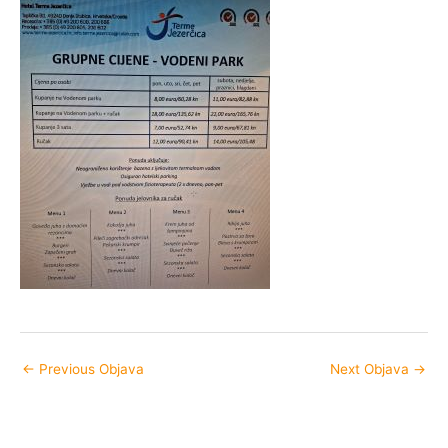
←
Previous Objava
Next Objava
→