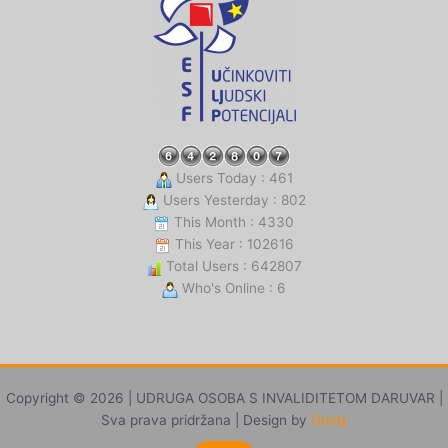
Users Today : 461
Users Yesterday : 802
This Month : 4330
This Year : 102616
Total Users : 642807
Who's Online : 6
Copyright © 2026 | UDRUGA OSOBA S INVALIDITETOM DARUVAR |
Sva prava pridržana | Design by
Goldy