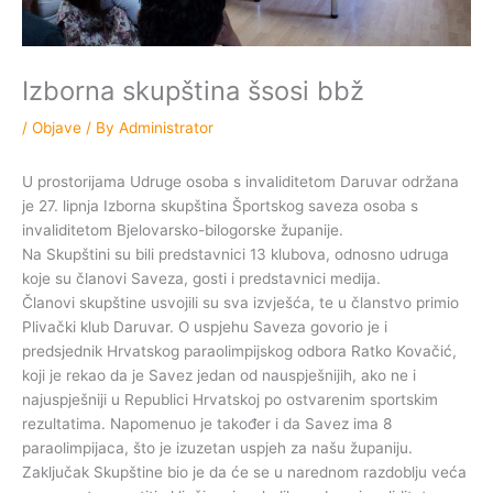
Izborna skupština šsosi bbž
/
Objave
/ By
Administrator
U prostorijama Udruge osoba s invaliditetom Daruvar održana
je 27. lipnja Izborna skupština Športskog saveza osoba s
invaliditetom Bjelovarsko-bilogorske županije.
Na Skupštini su bili predstavnici 13 klubova, odnosno udruga
koje su članovi Saveza, gosti i predstavnici medija.
Članovi skupštine usvojili su sva izvješća, te u članstvo primio
Plivački klub Daruvar. O uspjehu Saveza govorio je i
predsjednik Hrvatskog paraolimpijskog odbora Ratko Kovačić,
koji je rekao da je Savez jedan od nauspješnijih, ako ne i
najuspješniji u Republici Hrvatskoj po ostvarenim sportskim
rezultatima. Napomenuo je također i da Savez ima 8
paraolimpijaca, što je izuzetan uspjeh za našu županiju.
Zaključak Skupštine bio je da će se u narednom razdoblju veća