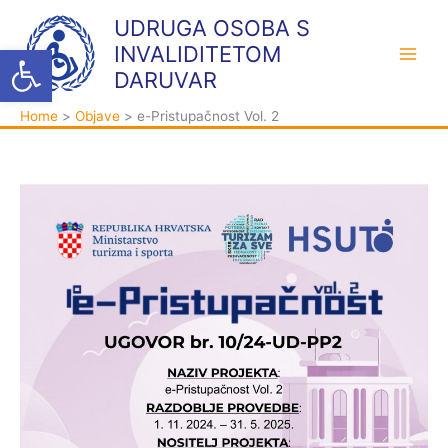
Skip
K
A
UDRUGA OSOBA S
to
a
r
Open toolbar
INVALIDITETOM
content
t
h
DARUVAR
e
i
Home
Objave
e-Pristupačnost Vol. 2
g
v
o
a
r
i
j
e