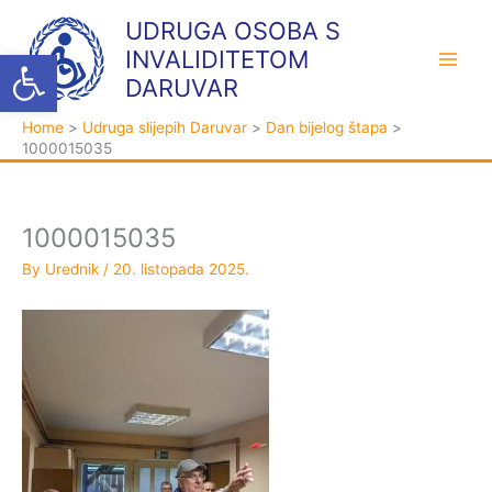
Skip
K
A
UDRUGA OSOBA S
to
a
r
Open toolbar
INVALIDITETOM
content
t
h
DARUVAR
e
i
Home
Udruga slijepih Daruvar
Dan bijelog štapa
g
v
1000015035
o
a
r
i
1000015035
j
By
Urednik
/
20. listopada 2025.
e