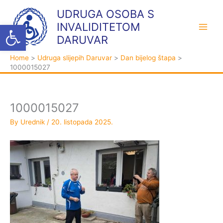
Skip
K
A
UDRUGA OSOBA S
to
a
r
Open toolbar
INVALIDITETOM
content
t
h
DARUVAR
e
i
Home
Udruga slijepih Daruvar
Dan bijelog štapa
g
v
1000015027
o
a
r
i
1000015027
j
By
Urednik
/
20. listopada 2025.
e