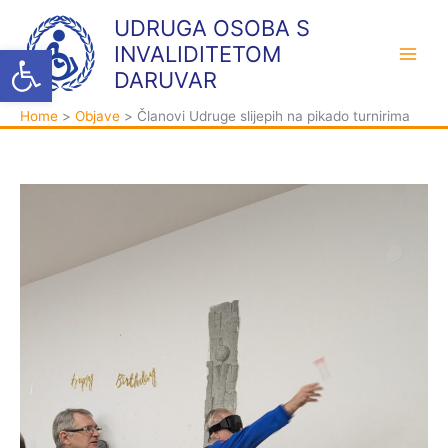
Skip
K
A
UDRUGA OSOBA S
to
a
r
Open toolbar
INVALIDITETOM
content
t
h
DARUVAR
e
i
Home
Objave
Članovi Udruge slijepih na pikado turnirima
g
v
o
a
r
i
j
e