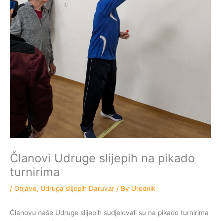
Članovi Udruge slijepih na pikado
turnirima
/
Objave
,
Udruga slijepih Daruvar
/ By
Urednik
Članovu naše Udruge slijepih sudjelovali su na pikado turnirima