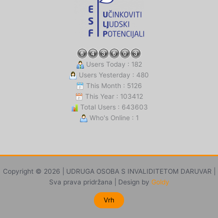
Users Today : 182
Users Yesterday : 480
This Month : 5126
This Year : 103412
Total Users : 643603
Who's Online : 1
Copyright © 2026 | UDRUGA OSOBA S INVALIDITETOM DARUVAR |
Sva prava pridržana | Design by
Goldy
Vrh