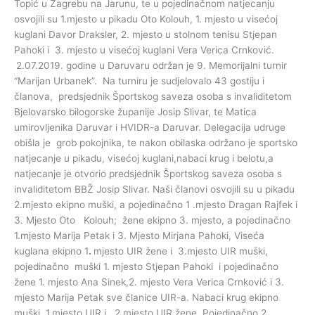
Topić u Zagrebu na Jarunu, te u pojedinačnom natjecanju
osvojili su 1.mjesto u pikadu Oto Kolouh, 1. mjesto u visećoj
kuglani Davor Draksler, 2. mjesto u stolnom tenisu Stjepan
Pahoki i 3. mjesto u visećoj kuglani Vera Verica Crnković.
2.07.2019. godine u Daruvaru održan je 9. Memorijalni turnir
“Marijan Urbanek”. Na turniru je sudjelovalo 43 gostiju i
članova, predsjednik Športskog saveza osoba s invaliditetom
Bjelovarsko bilogorske županije Josip Slivar, te Matica
umirovljenika Daruvar i HVIDR-a Daruvar. Delegacija udruge
obišla je grob pokojnika, te nakon obilaska održano je sportsko
natjecanje u pikadu, visećoj kuglani,nabaci krug i belotu,a
natjecanje je otvorio predsjednik Športskog saveza osoba s
invaliditetom BBŽ Josip Slivar. Naši članovi osvojili su u pikadu
2.mjesto ekipno muški, a pojedinačno 1 .mjesto Dragan Rajfek i
3. Mjesto Oto Kolouh; žene ekipno 3. mjesto, a pojedinačno
1.mjesto Marija Petak i 3. Mjesto Mirjana Pahoki, Viseća
kuglana ekipno 1
.
mjesto UIR žene i 3.mjesto UIR muški,
pojedinačno muški 1. mjesto Stjepan Pahoki i pojedinačno
žene 1. mjesto Ana Sinek,2. mjesto Vera Verica Crnković i 3.
mjesto Marija Petak sve članice UIR-a. Nabaci krug ekipno
muški 1.mjesto UIR i 2.mjesto UIR žene, Pojedinačno 2.