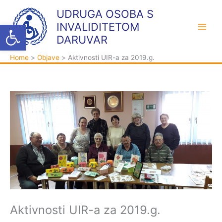
Skip
K
A
UDRUGA OSOBA S
to
a
r
Open toolbar
INVALIDITETOM
content
t
h
DARUVAR
e
i
Home
Objave
Aktivnosti UIR-a za 2019.g.
g
v
o
a
r
i
j
e
Aktivnosti UIR-a za 2019.g.