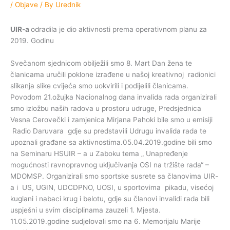
/
Objave
/ By
Urednik
UIR-a
odradila je dio aktivnosti prema operativnom planu za
2019. Godinu
Svečanom sjednicom obilježili smo 8. Mart Dan žena te
članicama uručili poklone izrađene u našoj kreativnoj radionici
slikanja slike cvijeća smo uokvirili i podijelili članicama.
Povodom 21.ožujka Nacionalnog dana invalida rada organizirali
smo izložbu naših radova u prostoru udruge, Predsjednica
Vesna Cerovečki i zamjenica Mirjana Pahoki bile smo u emisiji
Radio Daruvara gdje su predstavili Udrugu invalida rada te
upoznali građane sa aktivnostima.05.04.2019.godine bili smo
na Seminaru HSUIR – a u Zaboku tema „ Unapređenje
mogućnosti ravnopravnog uključivanja OSI na tržište rada“ –
MDOMSP. Organizirali smo sportske susrete sa članovima UIR-
a i US, UGIN, UDCDPNO, UOSI, u sportovima pikadu, visećoj
kuglani i nabaci krug i belotu, gdje su članovi invalidi rada bili
uspješni u svim disciplinama zauzeli 1. Mjesta.
11.05.2019.godine sudjelovali smo na 6. Memorijalu Marije