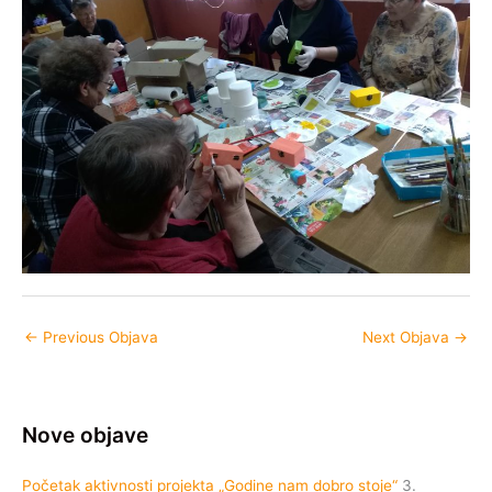
←
Previous Objava
Next Objava
→
Nove objave
Početak aktivnosti projekta „Godine nam dobro stoje“
3.