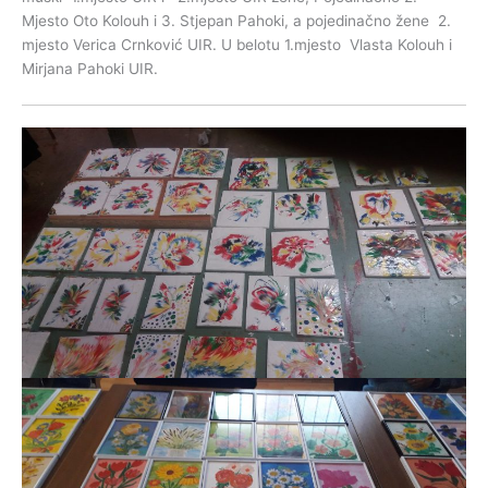
Mjesto Oto Kolouh i 3. Stjepan Pahoki, a pojedinačno žene 2.
mjesto Verica Crnković UIR. U belotu 1.mjesto Vlasta Kolouh i
Mirjana Pahoki UIR.