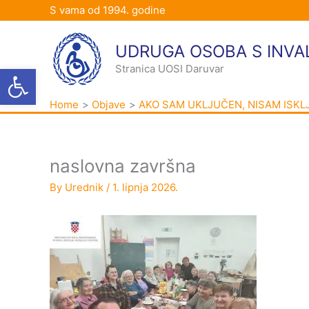
Skip
S vama od 1994. godine
to
content
UDRUGA OSOBA S INVA
Open toolbar
Stranica UOSI Daruvar
Home
Objave
AKO SAM UKLJUČEN, NISAM ISKLJ
naslovna završna
By
Urednik
/
1. lipnja 2026.