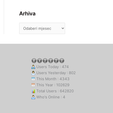
Arhiva
Users Today : 474
Users Yesterday : 802
This Month : 4343
This Year : 102629
Total Users : 642820
Who's Online : 4