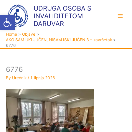
Skip
K
A
UDRUGA OSOBA S
to
a
r
Open toolbar
INVALIDITETOM
content
t
h
DARUVAR
e
i
Home
Objave
g
v
AKO SAM UKLJUČEN, NISAM ISKLJUČEN 3 – završetak
o
a
6776
r
i
j
6776
e
By
Urednik
/
1. lipnja 2026.