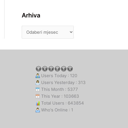
Arhiva
Users Today : 120
Users Yesterday : 313
This Month : 5377
This Year : 103663
Total Users : 643854
Who's Online : 1