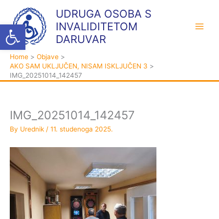
Skip
K
A
UDRUGA OSOBA S
to
a
r
Open toolbar
INVALIDITETOM
content
t
h
DARUVAR
e
i
Home
Objave
g
v
AKO SAM UKLJUČEN, NISAM ISKLJUČEN 3
o
a
IMG_20251014_142457
r
i
j
IMG_20251014_142457
e
By
Urednik
/
11. studenoga 2025.