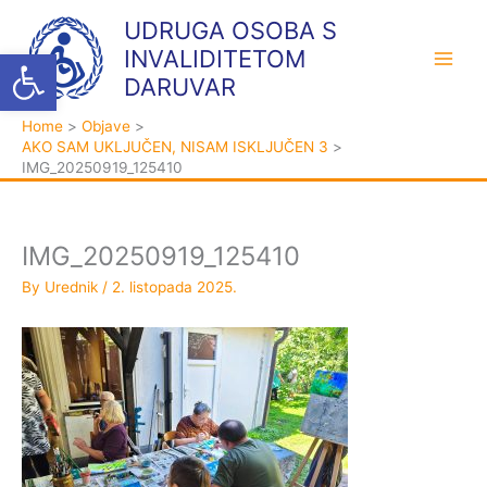
Skip
K
A
UDRUGA OSOBA S
to
a
r
Open toolbar
INVALIDITETOM
content
t
h
DARUVAR
e
i
Home
Objave
g
v
AKO SAM UKLJUČEN, NISAM ISKLJUČEN 3
o
a
IMG_20250919_125410
r
i
j
IMG_20250919_125410
e
By
Urednik
/
2. listopada 2025.