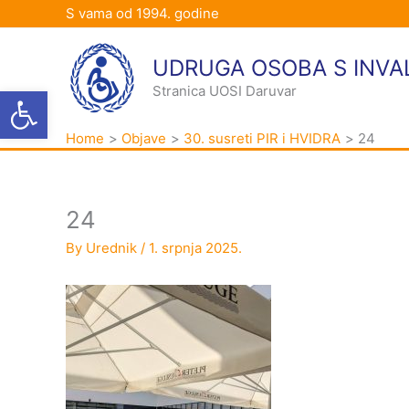
Skip
S vama od 1994. godine
to
content
UDRUGA OSOBA S INVA
Open toolbar
Stranica UOSI Daruvar
Home
Objave
30. susreti PIR i HVIDRA
24
24
By
Urednik
/
1. srpnja 2025.