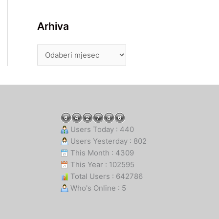
Arhiva
Users Today : 440
Users Yesterday : 802
This Month : 4309
This Year : 102595
Total Users : 642786
Who's Online : 5