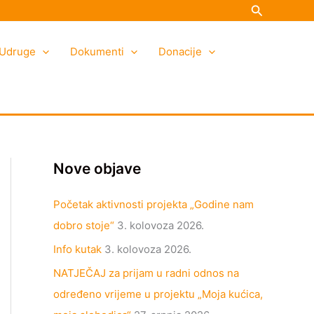
Search
K
A
a
r
Udruge
t
h
Dokumenti
Donacije
e
i
g
v
o
a
r
i
Nove objave
j
e
Početak aktivnosti projekta „Godine nam
dobro stoje“
3. kolovoza 2026.
Info kutak
3. kolovoza 2026.
NATJEČAJ za prijam u radni odnos na
određeno vrijeme u projektu „Moja kućica,