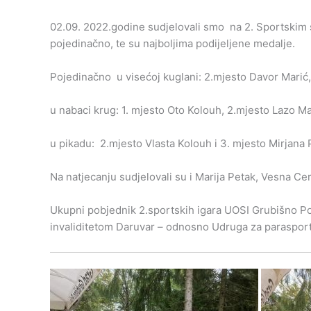
02.09. 2022.godine sudjelovali smo na 2. Sportskim s
pojedinačno, te su najboljima podijeljene medalje.
Pojedinačno u visećoj kuglani: 2.mjesto Davor Marić, 3
u nabaci krug: 1. mjesto Oto Kolouh, 2.mjesto Lazo Ma
u pikadu: 2.mjesto Vlasta Kolouh i 3. mjesto Mirjana 
Na natjecanju sudjelovali su i Marija Petak, Vesna Ce
Ukupni pobjednik 2.sportskih igara UOSI Grubišno Po
invaliditetom Daruvar – odnosno Udruga za parasport 