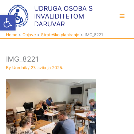
Skip
K
A
UDRUGA OSOBA S
to
a
r
Open toolbar
INVALIDITETOM
content
t
h
DARUVAR
e
i
Home
Objave
Strateško planiranje
IMG_8221
g
v
o
a
r
IMG_8221
i
By
Urednik
/
27. svibnja 2025.
j
e