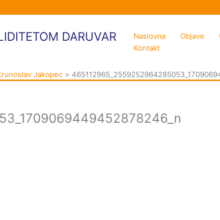
LIDITETOM DARUVAR
Naslovna
Objave
Kontakt
Krunoslav Jakopec
465112965_2559252964285053_1709069
53_1709069449452878246_n