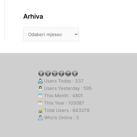
Arhiva
Users Today : 337
Users Yesterday : 595
This Month : 4801
This Year : 103087
Total Users : 643278
Who's Online : 5