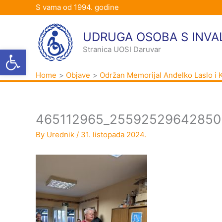
Skip
S vama od 1994. godine
to
content
UDRUGA OSOBA S INVA
Open toolbar
Stranica UOSI Daruvar
Home
Objave
Održan Memorijal Anđelko Laslo i 
465112965_25592529642850
By
Urednik
/
31. listopada 2024.