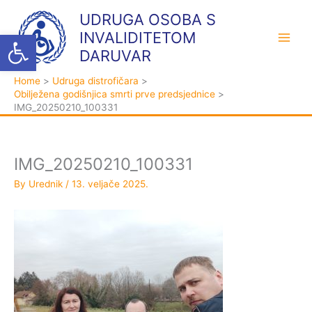
Skip
K
A
UDRUGA OSOBA S
to
a
r
Open toolbar
INVALIDITETOM
content
t
h
DARUVAR
e
i
Home
Udruga distrofičara
g
v
Obilježena godišnjica smrti prve predsjednice
o
a
IMG_20250210_100331
r
i
j
IMG_20250210_100331
e
By
Urednik
/
13. veljače 2025.