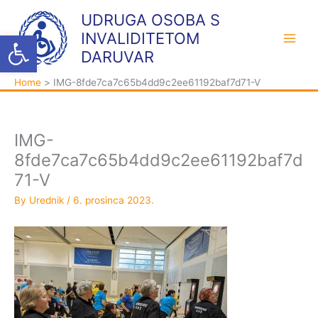
Skip
K
A
UDRUGA OSOBA S
to
a
r
Open toolbar
INVALIDITETOM
content
t
h
DARUVAR
e
i
Home
IMG-8fde7ca7c65b4dd9c2ee61192baf7d71-V
g
v
o
a
r
IMG-
i
8fde7ca7c65b4dd9c2ee61192baf7d
j
71-V
e
By
Urednik
/
6. prosinca 2023.