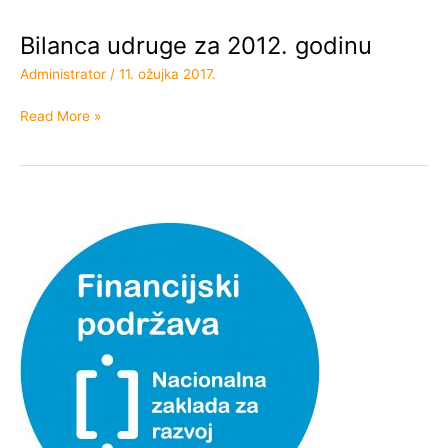
Bilanca udruge za 2012. godinu
Bilanca
udruge
Administrator
/
11. ožujka 2017.
za
2012.
Read More »
godinu