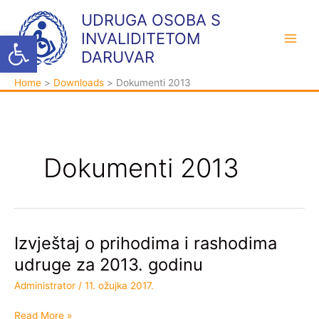
Skip
K
A
UDRUGA OSOBA S
to
a
r
Open toolbar
INVALIDITETOM
content
t
h
DARUVAR
e
i
Home
Downloads
Dokumenti 2013
g
v
o
a
r
i
Dokumenti 2013
j
e
Izvještaj o prihodima i rashodima
Izvještaj
o
udruge za 2013. godinu
prihodima
Administrator
/
11. ožujka 2017.
i
rashodima
Read More »
udruge