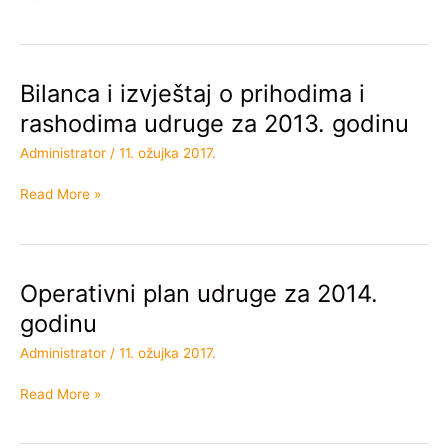
za
2013.
godinu
Bilanca i izvještaj o prihodima i
Bilanca
i
rashodima udruge za 2013. godinu
izvještaj
Administrator
/
11. ožujka 2017.
o
prihodima
Read More »
i
rashodima
udruge
za
Operativni plan udruge za 2014.
2013.
Operativni
godinu
plan
godinu
udruge
Administrator
/
11. ožujka 2017.
za
2014.
Read More »
godinu