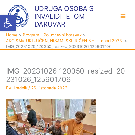
Skip
K
A
UDRUGA OSOBA S
to
a
r
Open toolbar
INVALIDITETOM
content
t
h
DARUVAR
e
i
Home
Program - Poludnevni boravak
g
v
AKO SAM UKLJUČEN, NISAM ISKLJUČEN 3 – listopad 2023.
o
a
IMG_20231026_120350_resized_20231026_125901706
r
i
j
IMG_20231026_120350_resized_20
e
231026_125901706
By
Urednik
/
26. listopada 2023.