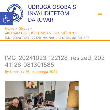
Skip
K
A
UDRUGA OSOBA S
to
a
r
Open toolbar
INVALIDITETOM
content
t
h
DARUVAR
e
i
Home
Objave
g
v
AKO SAM UKLJUČEN, NISAM ISKLJUČEN 3
o
a
IMG_20241023_122128_resized_20241126_081301585
r
i
j
IMG_20241023_122128_resized_202
e
41126_081301585
By
Urednik
/
26. studenoga 2024.