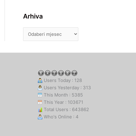
Arhiva
Users Today : 128
Users Yesterday : 313
This Month : 5385
This Year : 103671
Total Users : 643862
Who's Online : 4