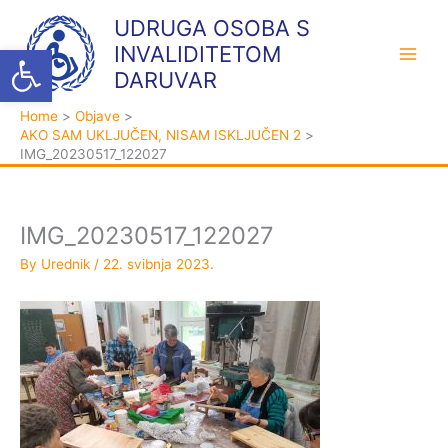
Skip
K
A
UDRUGA OSOBA S
to
a
r
Open toolbar
INVALIDITETOM
content
t
h
DARUVAR
e
i
Home
Objave
g
v
AKO SAM UKLJUČEN, NISAM ISKLJUČEN 2
o
a
IMG_20230517_122027
r
i
j
IMG_20230517_122027
e
By
Urednik
/
22. svibnja 2023.