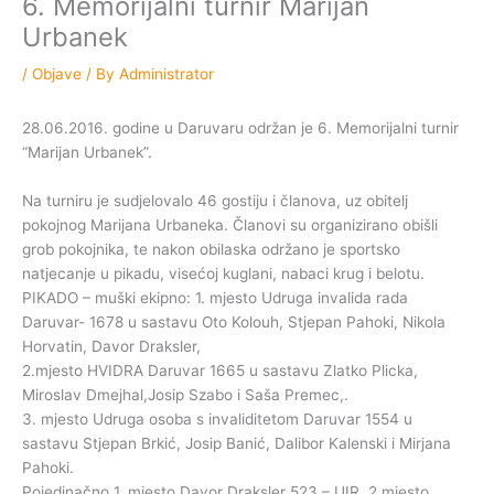
6. Memorijalni turnir Marijan
Urbanek
/
Objave
/ By
Administrator
28.06.2016. godine u Daruvaru održan je 6. Memorijalni turnir
“Marijan Urbanek”.
Na turniru je sudjelovalo 46 gostiju i članova, uz obitelj
pokojnog Marijana Urbaneka. Članovi su organizirano obišli
grob pokojnika, te nakon obilaska održano je sportsko
natjecanje u pikadu, visećoj kuglani, nabaci krug i belotu.
PIKADO – muški ekipno: 1. mjesto Udruga invalida rada
Daruvar- 1678 u sastavu Oto Kolouh, Stjepan Pahoki, Nikola
Horvatin, Davor Draksler,
2.mjesto HVIDRA Daruvar 1665 u sastavu Zlatko Plicka,
Miroslav Dmejhal,Josip Szabo i Saša Premec,.
3. mjesto Udruga osoba s invaliditetom Daruvar 1554 u
sastavu Stjepan Brkić, Josip Banić, Dalibor Kalenski i Mirjana
Pahoki.
Pojedinačno 1. mjesto Davor Draksler 523 – UIR, 2.mjesto