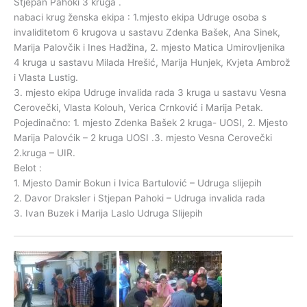
Stjepan Pahoki 3 kruga .
nabaci krug ženska ekipa : 1.mjesto ekipa Udruge osoba s
invaliditetom 6 krugova u sastavu Zdenka Bašek, Ana Sinek,
Marija Palovčik i Ines Hadžina, 2. mjesto Matica Umirovljenika
4 kruga u sastavu Milada Hrešić, Marija Hunjek, Kvjeta Ambrož
i Vlasta Lustig.
3. mjesto ekipa Udruge invalida rada 3 kruga u sastavu Vesna
Cerovečki, Vlasta Kolouh, Verica Crnković i Marija Petak.
Pojedinačno: 1. mjesto Zdenka Bašek 2 kruga- UOSI, 2. Mjesto
Marija Palovćik – 2 kruga UOSI .3. mjesto Vesna Cerovečki
2.kruga – UIR.
Belot :
1. Mjesto Damir Bokun i Ivica Bartulović – Udruga slijepih
2. Davor Draksler i Stjepan Pahoki – Udruga invalida rada
3. Ivan Buzek i Marija Laslo Udruga Slijepih