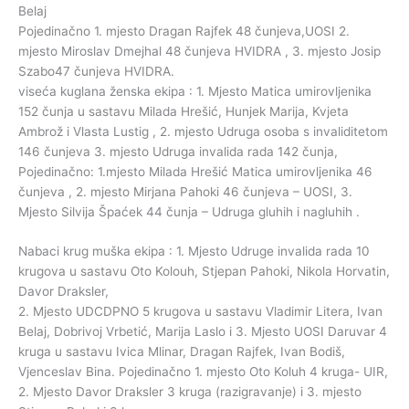
Belaj
Pojedinačno 1. mjesto Dragan Rajfek 48 čunjeva,UOSI 2.
mjesto Miroslav Dmejhal 48 čunjeva HVIDRA , 3. mjesto Josip
Szabo47 čunjeva HVIDRA.
viseća kuglana ženska ekipa : 1. Mjesto Matica umirovljenika
152 čunja u sastavu Milada Hrešić, Hunjek Marija, Kvjeta
Ambrož i Vlasta Lustig , 2. mjesto Udruga osoba s invaliditetom
146 čunjeva 3. mjesto Udruga invalida rada 142 čunja,
Pojedinačno: 1.mjesto Milada Hrešić Matica umirovljenika 46
čunjeva , 2. mjesto Mirjana Pahoki 46 čunjeva – UOSI, 3.
Mjesto Silvija Špaćek 44 čunja – Udruga gluhih i nagluhih .
Nabaci krug muška ekipa : 1. Mjesto Udruge invalida rada 10
krugova u sastavu Oto Kolouh, Stjepan Pahoki, Nikola Horvatin,
Davor Draksler,
2. Mjesto UDCDPNO 5 krugova u sastavu Vladimir Litera, Ivan
Belaj, Dobrivoj Vrbetić, Marija Laslo i 3. Mjesto UOSI Daruvar 4
kruga u sastavu Ivica Mlinar, Dragan Rajfek, Ivan Bodiš,
Vjenceslav Bina. Pojedinačno 1. mjesto Oto Koluh 4 kruga- UIR,
2. Mjesto Davor Draksler 3 kruga (razigravanje) i 3. mjesto