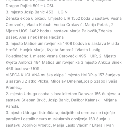
Dragan Rajfek 501 – UOSI.
3. mjesto Josip Banić 453 – UGIN.
Ženska ekipa u pikadu 1.mjesto UIR 1552 boda u sastavu Vesna
Cerovečki, Vlasta Kolouh, Verica Crnković, Marija Petak , 2.
Mjesto UOSI 1462 boda u sastavu Marija Palovčik,Zdenka
Bašek, Ana sinek i Ines Hadžina
3. mjesto Matice umirovljenika 1408 bodova u sastavu Milada
Hrešić, Hunjek Marija, Kvjeta Ambrož i Vlasta Lustig
Pojedinačno 1. mjesto Vesna Cerovečki 495 – UIR, 2. Mjesto –
Kvjeta Ambrož 484 Matica umirovljenika 3.mjesto Ankica Sinek
469 bodova- UOSI.
VISEĆA KUGLANA muška ekipa 1.mjesto HVIDR-a 157 čunjeva
u sastavu Zlatko Plicka, Miroslav Dmejhal,Josip Szabo i Saša
Premec,.
2. mjesto Udruga osoba s invaliditetom Daruvar 156 čunjeva u
sastavu Stjepan Brkić, Josip Banić, Dalibor Kalenski i Mirjana
Pahoki.
3.mjesto Udruga distrofičara,oboljelih od cerebralne i dječje
paralize i ostalih neuro muskularnih oboljenja 153 čunja u
sastavu Dobrivoj Vrbetić, Marija Laslo Vladimir Litera i Ivan