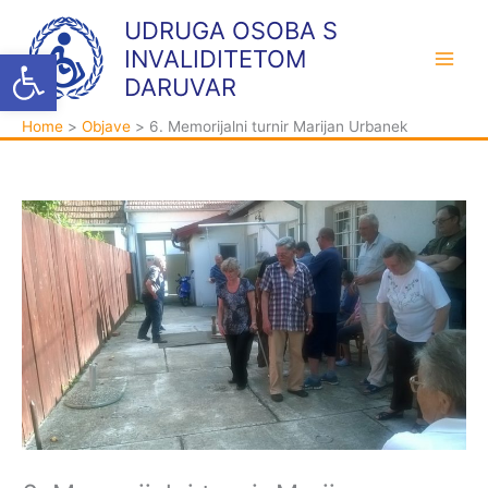
Skip
K
A
UDRUGA OSOBA S
to
a
r
Open toolbar
INVALIDITETOM
content
t
h
DARUVAR
e
i
Home
Objave
6. Memorijalni turnir Marijan Urbanek
g
v
o
a
r
i
j
e